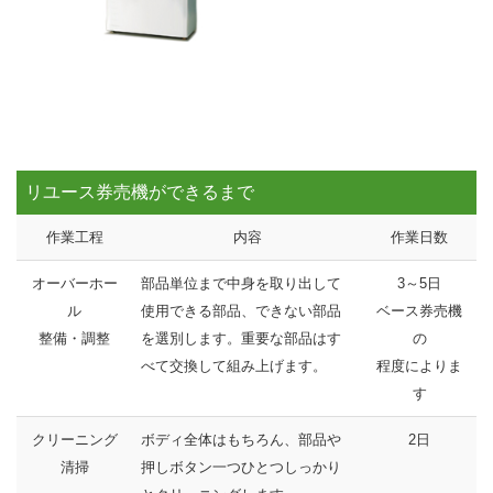
リユース券売機ができるまで
作業工程
内容
作業日数
オーバーホー
部品単位まで中身を取り出して
3～5日
ル
使用できる部品、できない部品
ベース券売機
整備・調整
を選別します。重要な部品はす
の
べて交換して組み上げます。
程度によりま
す
クリーニング
ボディ全体はもちろん、部品や
2日
清掃
押しボタン一つひとつしっかり