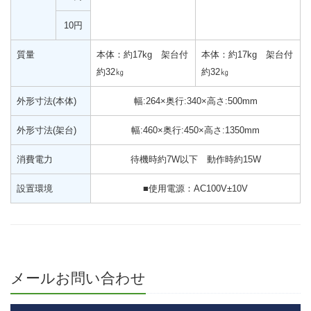
10円
質量
本体：約17kg 架台付
本体：約17kg 架台付
約32㎏
約32㎏
外形寸法(本体)
幅:264×奥行:340×高さ:500mm
外形寸法(架台)
幅:460×奥行:450×高さ:1350mm
消費電力
待機時約7W以下 動作時約15W
設置環境
■使用電源：AC100V±10V
メールお問い合わせ