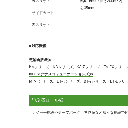
裏スリット
幅57.5mm×長さ200m×内
芯35mm
サイドカット
表スリット
■対応機種
芝浦自販機㈱
KAシリーズ、KBシリーズ、KA-Σシリーズ、TA-FXシリーズ
NECマグナスコミュニケーションズ㈱
MP-Tシリーズ、BT-Kシリーズ、BT-eシリーズ、BT-Lシリ
印刷済ロール紙
レジャー施設やテーマパーク、博物館など様々な施設で