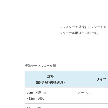
レジスターで発行するレシートや
ジャーナル用ロール紙です。
標準サーマルロール紙
規格
タイプ
(幅×外径×内径/紙厚)
58mm×80mm
ノーマル
×12mm /65μ