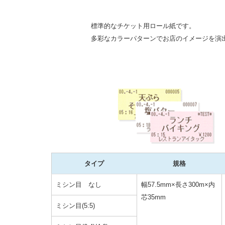
標準的なチケット用ロール紙です。
多彩なカラーパターンでお店のイメージを演
タイプ
規格
ミシン目 なし
幅57.5mm×長さ300m×内
芯35mm
ミシン目(5:5)