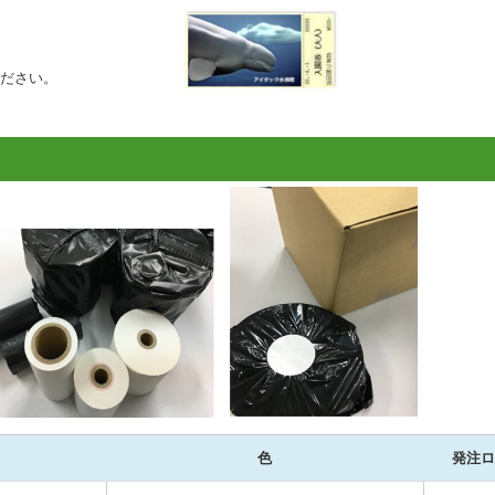
ださい。
色
発注ロ