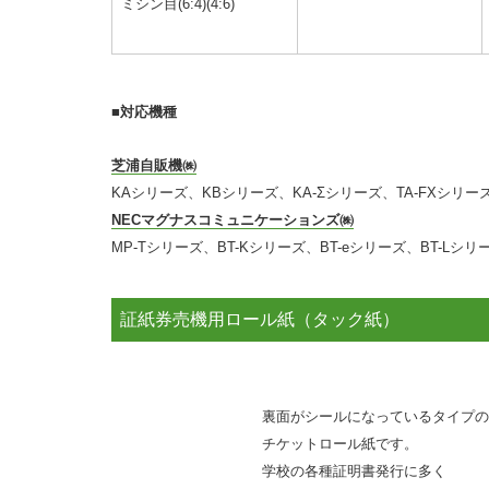
ミシン目(6:4)(4:6)
■対応機種
芝浦自販機㈱
KAシリーズ、KBシリーズ、KA-Σシリーズ、TA-FXシリーズ
NECマグナスコミュニケーションズ㈱
MP-Tシリーズ、BT-Kシリーズ、BT-eシリーズ、BT-Lシリ
証紙券売機用ロール紙（タック紙）
裏面がシールになっているタイプの
チケットロール紙です。
学校の各種証明書発行に多く