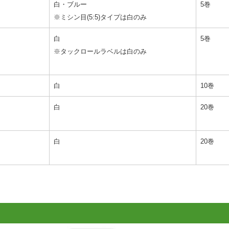
白・ブルー
5巻
※ミシン目(5:5)タイプは白のみ
白
5巻
※タックロールラベルは白のみ
白
10巻
白
20巻
白
20巻