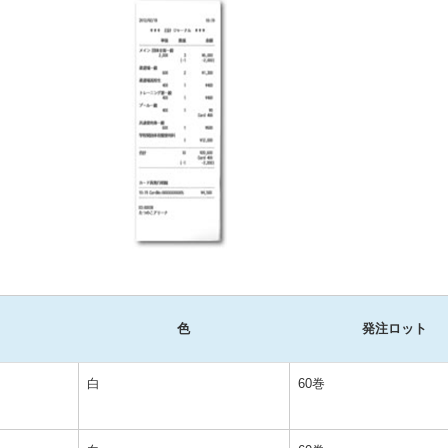
色
発注ロット
白
60巻