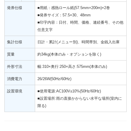
発券仕様
■用紙：感熱ロール紙(57.5mm×200m)×2巻
■発券サイズ：57.5×30、48mm
■印字内容：日付、時間、価格、連続番号、その他
任意文字
集計仕様
日計・累計(メニュー別)、時間帯別、金銭入出庫
質量
約34kg(本体のみ・オプションを除く)
外形寸法
幅:310×奥行:250×高さ:575mm(本体のみ)
消費電力
26/26W(50Hz/60Hz)
設置環境
■使用電源:AC100V±10%(50Hz/60Hz)
■設置場所:雨の直接かからない水平な場所(室内に
限る)