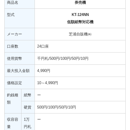
商品名
券売機
型式
KT-124NN
低額紙幣対応機
メーカー
芝浦自販機㈱
口座数
24口座
使用貨幣
千円札/500円/100円/50円/10円
最大投入金額
4,990円
価格設定
10～4,990円
釣銭種
紙幣
ー
類
硬貨
500円/100円/50円/10円
収容容
1万
ー
量
円札