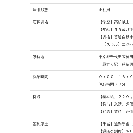
雇用形態
正社員
応募資格
【学歴】高校以上
【年齢】５９歳以
【資格】普通自動車
【スキル】エクセ
勤務地
東京都千代田区神
最寄り駅 秋葉原
就業時間
９：００～１８：
休憩時間６０分
待遇
【基本給】２２０
【賞与】業績、評
【昇給】業績、評
福利厚生
【手当】通勤手当
【退職金制度】あ