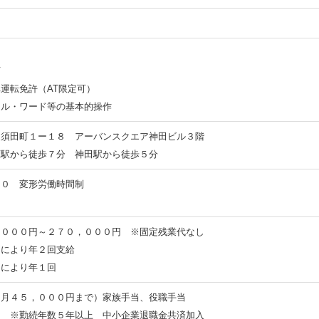
下
運転免許（AT限定可）
ル・ワード等の基本的操作
田須田町１ー１８ アーバンスクエア神田ビル３階
駅から徒歩７分 神田駅から徒歩５分
００ 変形労働時間制
，０００円～２７０，０００円 ※固定残業代なし
価により年２回支給
価により年１回
（月４５，０００円まで）家族手当、役職手当
り ※勤続年数５年以上 中小企業退職金共済加入