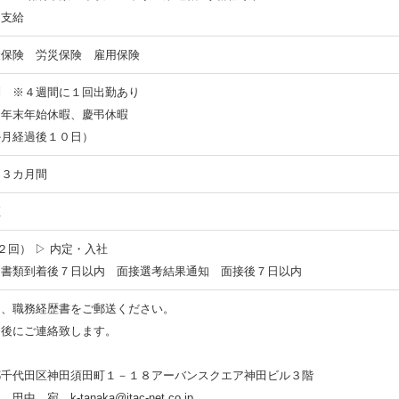
支給
金保険 労災保険 雇用保険
制 ※４週間に１回出勤あり
、年末年始休暇、慶弔休暇
か月経過後１０日）
ら３カ月間
煙
２回） ▷ 内定・入社
 書類到着後７日以内 面接選考結果通知 面接後７日以内
）、職務経歴書をご郵送ください。
日後にご連絡致します。
都千代田区神田須田町１－１８アーバンスクエア神田ビル３階
tanaka@itac-net.co.jp