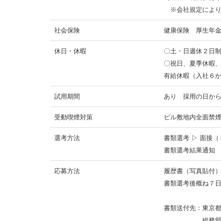
※会社規定により
社会保険
健康保険 厚生年
休日・休暇
〇土・日週休２日
〇祝日、夏季休暇
有給休暇（入社６
試用期間
あり 採用の日か
受動喫煙対策
ビル敷地内全面禁
選考方法
書類選考 ▷ 面接（
書類選考結果通知
応募方法
履歴書（写真貼付
書類選考後概ね７
書類送付先：東京
総務部 田中 宛 k-