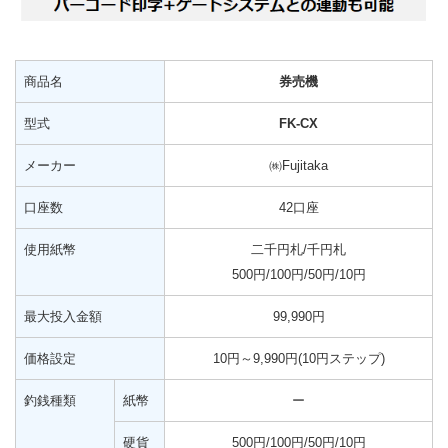
商品名
券売機
型式
FK-CX
メーカー
㈱Fujitaka
口座数
42口座
使用紙幣
二千円札/千円札
500円/100円/50円/10円
最大投入金額
99,990円
価格設定
10円～9,990円(10円ステップ)
釣銭種類
紙幣
ー
硬貨
500円/100円/50円/10円