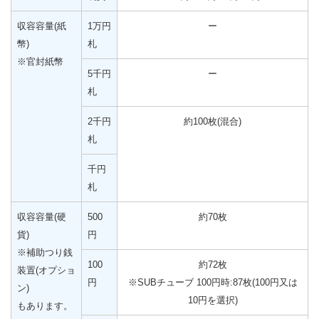
収容容量(紙
1万円
ー
幣)
札
※官封紙幣
5千円
ー
札
2千円
約100枚(混合)
札
千円
札
収容容量(硬
500
約70枚
貨)
円
※補助つり銭
100
約72枚
装置(オプショ
円
※SUBチューブ 100円時:87枚(100円又は
ン)
10円を選択)
もあります。