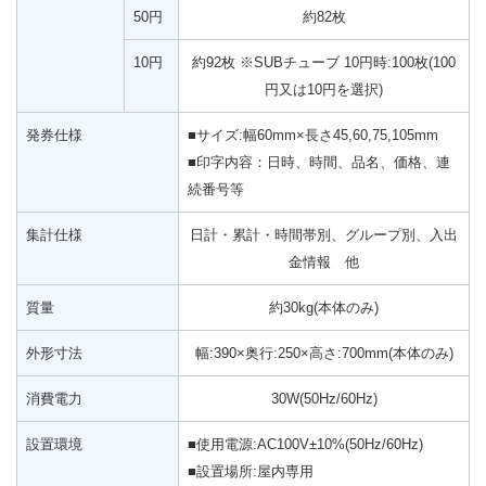
50円
約82枚
10円
約92枚 ※SUBチューブ 10円時:100枚(100
円又は10円を選択)
発券仕様
■サイズ:幅60mm×長さ45,60,75,105mm
■印字内容：日時、時間、品名、価格、連
続番号等
集計仕様
日計・累計・時間帯別、グループ別、入出
金情報 他
質量
約30kg(本体のみ)
外形寸法
幅:390×奥行:250×高さ:700mm(本体のみ)
消費電力
30W(50Hz/60Hz)
設置環境
■使用電源:AC100V±10%(50Hz/60Hz)
■設置場所:屋内専用