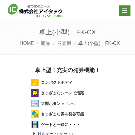
Toggl
navig
卓上(小型) FK-CX
HOME
商品
券売機
卓上(小型) FK-CX
卓上型！充実の発券機能！
コンパクトボディ
さまざまなシーンで活躍
大型ボタン
オプション
さまざまな券を発券可能
ゲートと一緒に・・・
対応ゲート(fゲート)